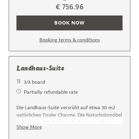
umliegende Bergwelt. Die Landhaus-Suite bietet
€ 756.96
Platz für zwei bis vier Personen. Mit viel Liebe
zum Detail - im modernen Landhausstil mit
BOOK NOW
Fichten- oder Altholz eingerichtet. Ausgestattet
mit Schreibtisch, HD-Satelliten-Flat-TV, Safe,
Booking terms & conditions
Telefon, Radio, Föhn, Min-Bar, Bad und WC
getrennt. Diese kuschelige Suite lädt zum
Träumen ein.....
Landhaus-Suite
3/4 board
Partially refundable rate
Die Landhaus-Suite versrüht auf etwa 30 m2
natürlichen Tiroler Charme. Die Naturholzmöbel
und die gemütliche Sitzecke bieten wohligen
Show More
Komfort. Vom Balkon aus können Sie den
Sonnenaufgang genießen. Die Zimmer gen