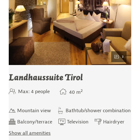
3
Landhaussuite Tirol
2
Max: 4 people
40
m
Mountain view
Bathtub/shower combination
Balcony/terrace
Television
Hairdryer
Show all amenities