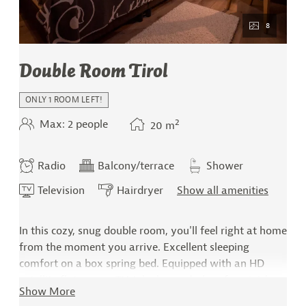
8
Double Room Tirol
ONLY 1 ROOM LEFT!
2
Max: 2 people
20
m
Radio
Balcony/terrace
Shower
Television
Hairdryer
Show all amenities
In this cozy, snug double room, you'll feel right at home
from the moment you arrive. Excellent sleeping
comfort on a box spring bed. Equipped with an HD
satellite flat-screen TV, telephone, desk, safe, mini-bar
Show More
(stocked on request), radio, hairdryer, shower and WC,