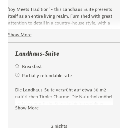
'Joy Meets Tradition' - this Landhaus Suite presents
itself as an entire living realm. Furnished with great
attention to detail in a country-house style, with a
beautiful view of the mountains. In the interior design,
Show More
we paid particular attention to brightness combined
with wood from the local forests. This creates a special
atmosphere for relaxing and feeling at ease. Equipped
Landhaus-Suite
with desk, HD satellite flat-screen TV, safe, mini-bar
(stocked on request), telephone, radio, hairdryer, mini-
Breakfast
bar, separate bathroom and WC, oak wood flooring.
Partially refundable rate
Die Landhaus-Suite versrüht auf etwa 30 m2
natürlichen Tiroler Charme. Die Naturholzmöbel
und die gemütliche Sitzecke bieten wohligen
Show More
Komfort. Vom Balkon aus können Sie den
Sonnenaufgang genießen. Die Zimmer gen
Süden haben einen schönen Blick auf die
2 nights