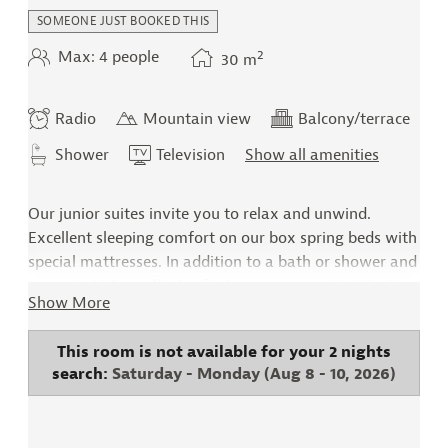
SOMEONE JUST BOOKED THIS
2
Max: 4 people
30
m
Radio
Mountain view
Balcony/terrace
Shower
Television
Show all amenities
Our junior suites invite you to relax and unwind.
Excellent sleeping comfort on our box spring beds with
special mattresses. In addition to a bath or shower and
separate WC, you'll also find a cozy corner that invites
Show More
you to chat and rest. Enjoy the view of the Zillertal
mountains and dream away... Equipped with an HD
This room is not available for your 2 nights
satellite flat-screen TV, telephone, safe, radio,
search:
Saturday - Monday
(
Aug 8 - 10, 2026
)
hairdryer, and mini-bar (stocked on request) -
featuring eco-friendly wooden flooring. All suites face
north.