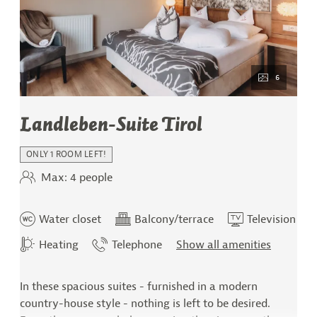
6
Landleben-Suite Tirol
ONLY 1 ROOM LEFT!
Max: 4 people
Water closet
Balcony/terrace
Television
Heating
Telephone
Show all amenities
In these spacious suites - furnished in a modern
country-house style - nothing is left to be desired.