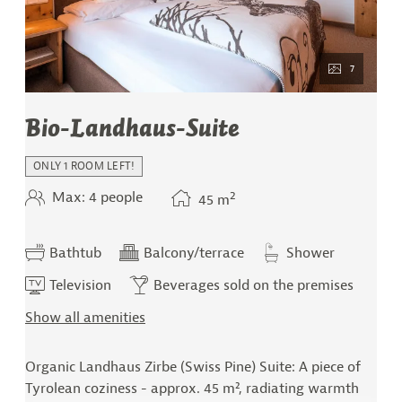
7
Bio-Landhaus-Suite
ONLY 1 ROOM LEFT!
2
Max: 4 people
45
m
Bathtub
Balcony/terrace
Shower
Television
Beverages sold on the premises
Show all amenities
Organic Landhaus Zirbe (Swiss Pine) Suite: A piece of
Tyrolean coziness - approx. 45 m², radiating warmth