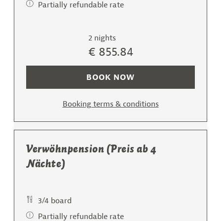
cozy nook that invites you to chat and rest
Partially refundable rate
box spring beds - cozy pillows (pillow menu for a
restful sleep)
desk
2 nights
safe
€ 855.84
flat-screen TV
mini-bar (stocked on request)
BOOK NOW
shower and WC
hairdryer, care products
telephone
Booking terms & conditions
luxurious rain shower and separate WC
enjoy your coffee in this cozy suite - Nespresso
coffee machine
Verwöhnpension (Preis ab 4
Nächte)
3/4 board
Partially refundable rate