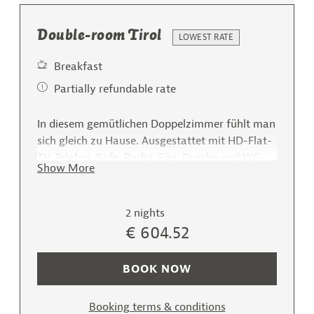
eco-friendly wooden flooring. From the balcony, enjoy
the view of the Zillertal mountains. All rooms face
Double-room Tirol
LOWEST RATE
south with afternoon sun.
Breakfast
Partially refundable rate
In diesem gemütlichen Doppelzimmer fühlt man
sich gleich zu Hause. Ausgestattet mit HD-Flat-
TV, Telefon, Safe, Radio. Fön, Dusche und WC,
Show More
Mini-Bar. Vom Balkon aus können Sie den
Ausblick auf die Zillertaler Bergwelt genießen.
Die Doppelzimmer sind im Zirbenholz-Design
2 nights
eingerichtet und ist für zwei Personen geeignet.
€ 604.52
BOOK NOW
Booking terms & conditions