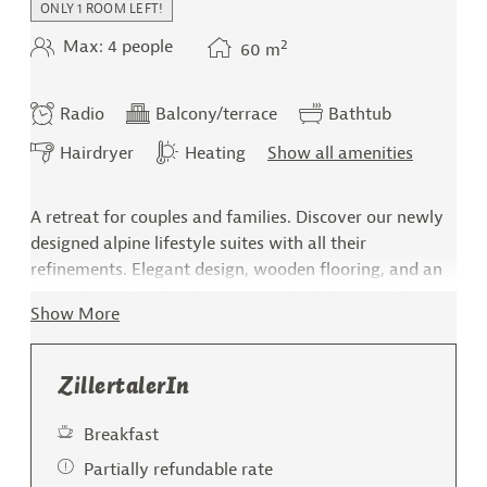
ONLY 1 ROOM LEFT!
2
Max: 4 people
60
m
Radio
Balcony/terrace
Bathtub
Hairdryer
Heating
Show all amenities
A retreat for couples and families. Discover our newly
designed alpine lifestyle suites with all their
refinements. Elegant design, wooden flooring, and an
open decorative fireplace meet valuable materials.
Show More
Bring the feeling of the Zillertal mountains into your
suite.
ZillertalerIn
Entrance hall
Living-sleeping area with "divan" (sleeping
Breakfast
comfort provided - box spring mattresses)
Bathroom with panoramic window, bathtub and
Partially refundable rate
shower, separate WC