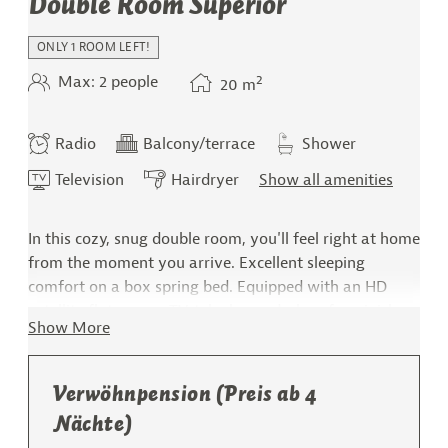
Double Room Superior
ONLY 1 ROOM LEFT!
2
Max: 2 people
20
m
Radio
Balcony/terrace
Shower
Television
Hairdryer
Show all amenities
In this cozy, snug double room, you'll feel right at home
from the moment you arrive. Excellent sleeping
comfort on a box spring bed. Equipped with an HD
satellite flat-screen TV, telephone, desk, safe, mini-bar
Show More
(stocked on request), radio, hairdryer, shower and WC,
eco-friendly wooden flooring. From the balcony, enjoy
the view of the Zillertal mountains. All rooms face
Verwöhnpension (Preis ab 4
south with afternoon sun.
Nächte)