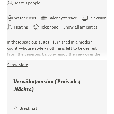
Max: 3 people
Water closet
Balcony/terrace
Television
Heating
Telephone
Show all amenities
In these spacious suites - furnished in a modern
country-house style - nothing is left to be desired.
From the generous balcony, enjoy the view over the
Zillertal valley. The suite features a bedroom and an
Show More
open living area with a seating group for relaxing.
35 – 40 m²
Verwöhnpension (Preis ab 4
1 – 4 people
Nächte)
local materials
eco-friendly wooden flooring
north-facing balcony (with brand-new wooden
Breakfast
flooring)