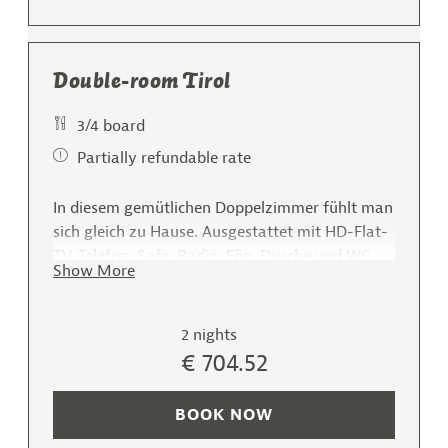
Double-room Tirol
3/4 board
Partially refundable rate
In diesem gemütlichen Doppelzimmer fühlt man
sich gleich zu Hause. Ausgestattet mit HD-Flat-
TV, Telefon, Safe, Radio. Fön, Dusche und WC,
Show More
Mini-Bar. Vom Balkon aus können Sie den
Ausblick auf die Zillertaler Bergwelt genießen.
Die Doppelzimmer sind im Zirbenholz-Design
2 nights
eingerichtet und ist für zwei Personen geeignet.
€ 704.52
BOOK NOW